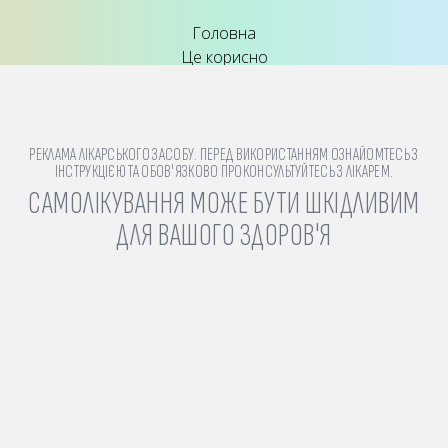
Головна
Це корисно
КОНТАКТИ
Email: info@heel-apteka.com.ua
РЕКЛАМА ЛІКАРСЬКОГО ЗАСОБУ. ПЕРЕД ВИКОРИСТАННЯМ ОЗНАЙОМТЕСЬ З
ІНСТРУКЦІЄЮ ТА ОБОВ'ЯЗКОВО ПРОКОНСУЛЬТУЙТЕСЬ З ЛІКАРЕМ.
САМОЛІКУВАННЯ МОЖЕ БУТИ ШКІДЛИВИМ
ДЛЯ ВАШОГО ЗДОРОВ'Я
РЕКЛАМА ЛІКАРСЬКОГО ЗАСОБУ. ПЕРЕД ВИКОРИСТАННЯМ ОЗНАЙОМТЕСЬ З
ІНСТРУКЦІЄЮ ТА ОБОВ'ЯЗКОВО ПРОКОНСУЛЬТУЙТЕСЬ З ЛІКАРЕМ.
САМОЛІКУВАННЯ МОЖЕ БУТИ ШКІДЛИВИМ
ДЛЯ ВАШОГО ЗДОРОВ'Я