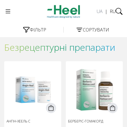
UA
|
RU
ФІЛЬТР
СОРТУВАТИ
Безрецептурні препарати
АНГІН-ХЕЕЛЬ С
БЕРБЕРІС-ГОМАКОРД